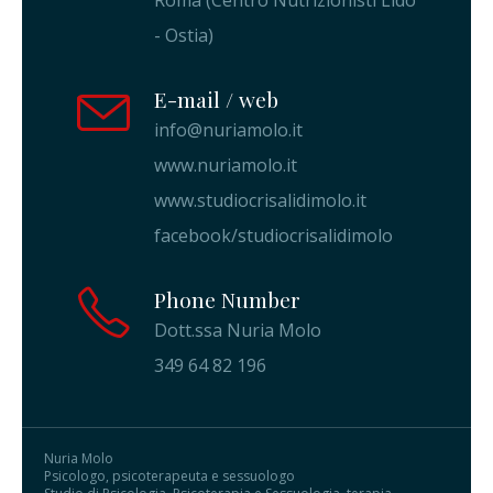
- Ostia)
E-mail / web
info@nuriamolo.it
www.nuriamolo.it
www.studiocrisalidimolo.it
facebook/studiocrisalidimolo
Phone Number
Dott.ssa Nuria Molo
349 64 82 196
Nuria Molo
Psicologo, psicoterapeuta e sessuologo