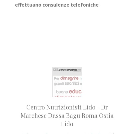
effettuano consulenze telefoniche
.
o
Centro Nutrizionisti Lido - Dr
St
di
Marchese Dr.ssa Bagu Roma Ostia
Psic
onale
Lido
dei 