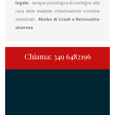
legale
- terapia psicologica di sostegno alla
cura delle malattie infiammatorie croniche
intestinali -
Morbo di Cronh e Rettocolite
ulcerosa
Chiama: 349 6482196