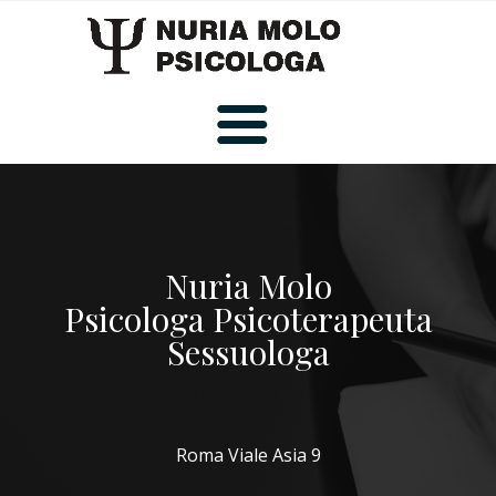
Home
Nuria Molo
Curriculum
Psicologa Psicoterapeuta
Sessuologa
Psicologia
Roma Viale Asia 9
Sessuologia
Psicoterapia